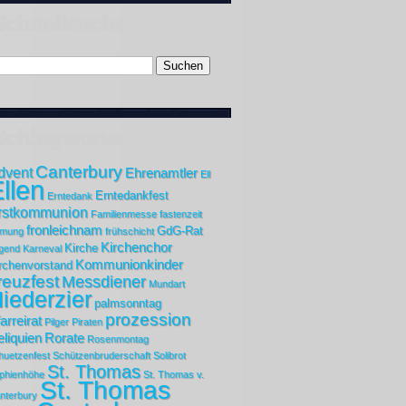
Canterbury
dvent
Ehrenamtler
Ell
llen
Erntedankfest
Erntedank
rstkommunion
Familienmesse
fastenzeit
fronleichnam
GdG-Rat
rmung
frühschicht
Kirchenchor
Kirche
gend
Karneval
Kommunionkinder
rchenvorstand
reuzfest
Messdiener
Mundart
iederzier
palmsonntag
prozession
arreirat
Pilger
Piraten
liquien
Rorate
Rosenmontag
huetzenfest
Schützenbruderschaft
Solibrot
St. Thomas
phienhöhe
St. Thomas v.
St. Thomas
nterbury