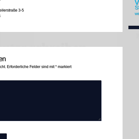
v
S
ilerstraße 3-5
we
4
en
cht.
Erforderliche Felder sind mit
*
markiert