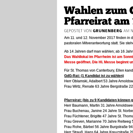
Am 11. und 12. November 2017 finden in 
pastoralen Mitverantwortung statt. Sie steh
Ab 14 Jahren darf man wählen; ab 16 Jah
Das Wahllokal im Pfarrheim ist am Sonnta
Messe geöffnet. Die Hl. Messe beginnt u
Für St. Thomas von Canterbury, Ellen kand
GdG-Rat: (1 Kandidat ist zu wählen)
Herr Oblamski, Adalbert 53 Jahre Arnoldsw
Frau Wirtz, Renate 63 Jahre Bergstraße 22
Pfarreirat: (bis zu 9 Kandidaten können 
Herr Baumann, Martin 31 Jahre Arnoldswei
Frau Buchenau, Janine 24 Jahre St. Norbe
Frau Füchtener, Brigitte 47 Jahre St. Thom
Frau Greven, Marianne 70 Jahre Reitweg 
Frau Rohe, Bärbel 56 Jahre Burgstraße 94
Herr Strauß, Hans 64 Jahre Kreuzstraße 2