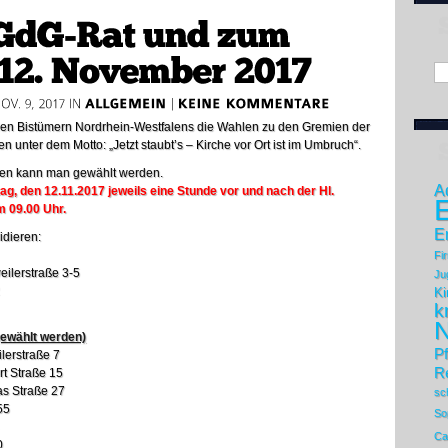
den Bistümern Nordrhein-Westfalens die Wahlen zu den Gremien der
en unter dem Motto: „Jetzt staubt’s – Kirche vor Ort ist im Umbruch“.
ren kann man gewählt werden.
A
g, den 12.11.2017 jeweils eine Stunde vor und nach der Hl.
E
m 09.00 Uhr.
E
idieren:
Fi
eilerstraße 3-5
Ju
Ki
k
N
gewählt werden)
Pf
lerstraße 7
Re
rt Straße 15
as Straße 27
sc
55
So
Ca
0