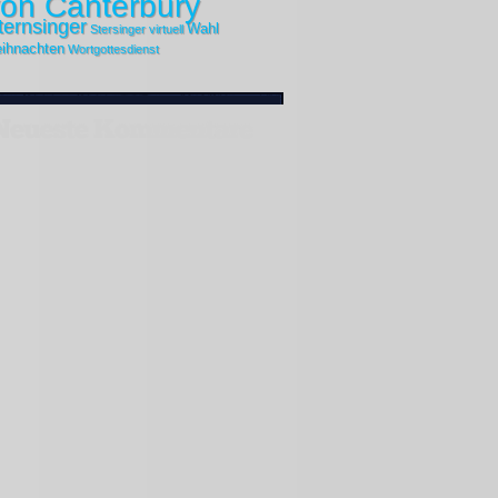
on Canterbury
ternsinger
Wahl
Stersinger
virtuell
ihnachten
Wortgottesdienst