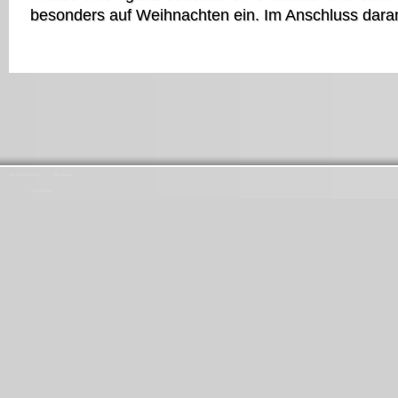
besonders auf Weihnachten ein. Im Anschluss daran
Startseite
Aktuelles
Ansprechpartner
Gemeinschaften
Impressum
Pfarrbrief
Über uns
Kirchenchor
Messdiener
Protokolle