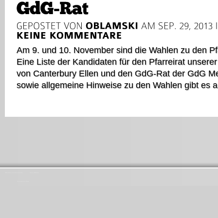
Am 9. und 10. November sind die Wahlen zu den Pf
Eine Liste der Kandidaten für den Pfarreirat unsere
von Canterbury Ellen und den GdG-Rat der GdG Me
sowie allgemeine Hinweise zu den Wahlen gibt es au
Startseite
Aktuelles
Ansprechpartner
Gemeinschaften
Impressum
Pfarrbrief
Über uns
Kirchenchor
Messdiener
Protokolle