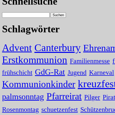
Schnellsuche
Schlagwörter
Canterbury
Advent
Ehrenam
Erstkommunion
Familienmesse
GdG-Rat
frühschicht
Jugend
Karneval
kreuzfes
Kommunionkinder
Pfarreirat
palmsonntag
Pilger
Pira
Rosenmontag
schuetzenfest
Schützenbru