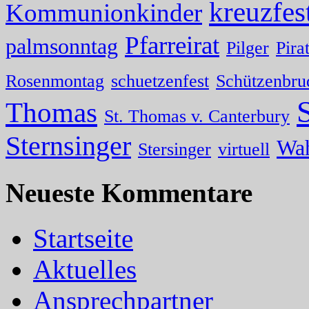
kreuzfes
Kommunionkinder
Pfarreirat
palmsonntag
Pilger
Pira
Rosenmontag
schuetzenfest
Schützenbru
Thomas
St. Thomas v. Canterbury
Sternsinger
Wa
Stersinger
virtuell
Neueste Kommentare
Startseite
Aktuelles
Ansprechpartner