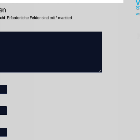
v
S
en
we
cht.
Erforderliche Felder sind mit
*
markiert