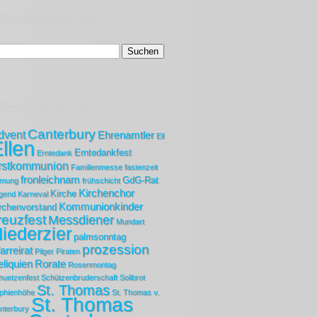
Canterbury
dvent
Ehrenamtler
Ell
llen
Erntedankfest
Erntedank
rstkommunion
Familienmesse
fastenzeit
fronleichnam
GdG-Rat
rmung
frühschicht
Kirchenchor
Kirche
gend
Karneval
Kommunionkinder
rchenvorstand
reuzfest
Messdiener
Mundart
iederzier
palmsonntag
prozession
arreirat
Pilger
Piraten
liquien
Rorate
Rosenmontag
huetzenfest
Schützenbruderschaft
Solibrot
St. Thomas
phienhöhe
St. Thomas v.
St. Thomas
nterbury