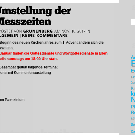
 Beginn des neuen Kirchenjahres zum 1. Advent ändern sich die
szeiten.
Januar finden die Gottesdienste und Wortgottesdienste in Ellen
A
eils samstags um 18:00 Uhr statt.
E
Dezember gelten folgende Termine:
E
dienst mit Kommunionausteilung
Fi
Ju
Ki
k
N
um Patrozinium
Pf
Re
sc
So
Ca