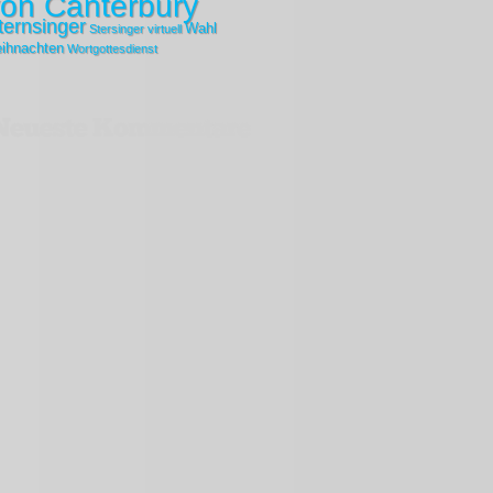
on Canterbury
ternsinger
Wahl
Stersinger
virtuell
ihnachten
Wortgottesdienst