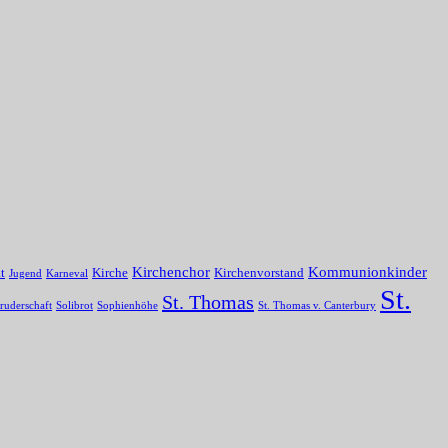
Kirchenchor
Kommunionkinder
t
Kirche
Kirchenvorstand
Jugend
Karneval
St.
St. Thomas
ruderschaft
Solibrot
Sophienhöhe
St. Thomas v. Canterbury