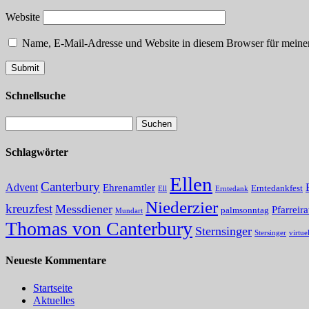
Website
Name, E-Mail-Adresse und Website in diesem Browser für meine
Schnellsuche
Schlagwörter
Ellen
Canterbury
Advent
Ehrenamtler
Erntedankfest
Ell
Erntedank
Niederzier
kreuzfest
Messdiener
Pfarreira
palmsonntag
Mundart
Thomas von Canterbury
Sternsinger
Stersinger
virtuel
Neueste Kommentare
Startseite
Aktuelles