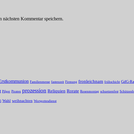
n nächsten Kommentar speichern.
Erstkommunion
fronleichnam
GdG-Ra
Familienmesse
fastenzeit
Firmung
frühschicht
prozession
t
Reliquien
Rorate
Pilger
Piraten
Rosenmontag
schuetzenfest
Schützenb
Wahl
weihnachten
l
Wortgottesdienst