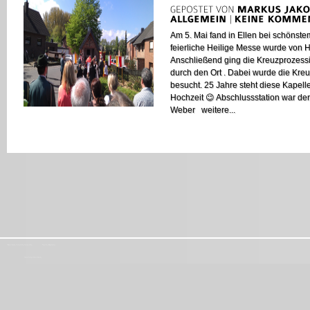
Am 5. Mai fand in Ellen bei schönstem
feierliche Heilige Messe wurde von 
Anschließend ging die Kreuzprozessi
durch den Ort . Dabei wurde die Kreu
besucht. 25 Jahre steht diese Kapell
Hochzeit 😉 Abschlussstation war de
Weber weitere...
Startseite
Aktuelles
Ansprechpartner
Gemeinschaften
Impressum
Pfarrbrief
Über uns
Kirchenchor
Messdiener
Protokolle